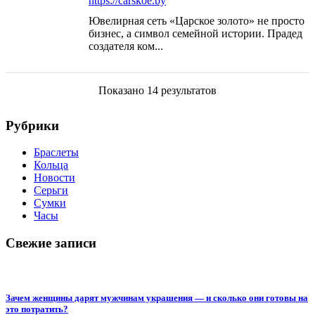
https://carskoe.by
Ювелирная сеть «Царское золото» не просто
бизнес, а символ семейной истории. Прадед
создателя ком...
Показано 14 результатов
Рубрики
Браслеты
Кольца
Новости
Серьги
Сумки
Часы
Свежие записи
Зачем женщины дарят мужчинам украшения — и сколько они готовы на
это потратить?