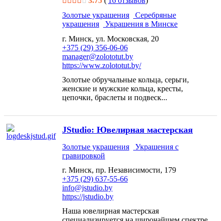
3.75
(
16 отзывов
)
Золотые украшения
Серебряные
украшения
Украшения в Минске
г. Минск, ул. Московская, 20
+375 (29) 356-06-06
manager@zolototut.by
https://www.zolototut.by/
Золотые обручальные кольца, серьги,
женские и мужские кольца, кресты,
цепочки, браслеты и подвеск...
JStudio: Ювелирная мастерская
Золотые украшения
Украшения с
гравировкой
г. Минск, пр. Независимости, 179
+375 (29) 637-55-66
info@jstudio.by
https://jstudio.by
Наша ювелирная мастерская
специализируется на широчайшем спектре