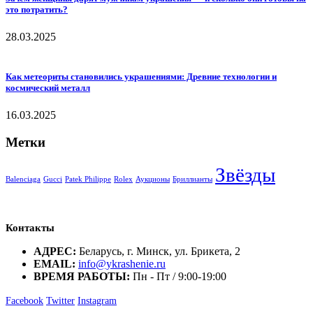
это потратить?
28.03.2025
Как метеориты становились украшениями: Древние технологии и
космический металл
16.03.2025
Метки
Звёзды
Balenciaga
Gucci
Patek Philippe
Rolex
Аукционы
Бриллианты
Контакты
АДРЕС:
Беларусь, г. Минск, ул. Брикета, 2
EMAIL:
info@ykrashenie.ru
ВРЕМЯ РАБОТЫ:
Пн - Пт / 9:00-19:00
Facebook
Twitter
Instagram