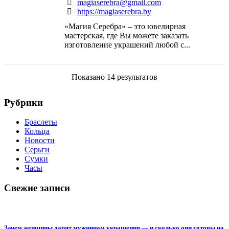
magiaserebra@gmail.com
https://magiaserebra.by
«Магия Серебра» – это ювелирная
мастерская, где Вы можете заказать
изготовление украшений любой с...
Показано 14 результатов
Рубрики
Браслеты
Кольца
Новости
Серьги
Сумки
Часы
Свежие записи
Зачем женщины дарят мужчинам украшения — и сколько они готовы на