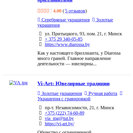
4.00
(
5 отзывов
)
Серебряные украшения
Золотые
украшения
ул. Притыцкого, 93, пом. 21, г. Минск
+ 375 29 340-05-85
https://www.diarossa.by
Как у настоящего бриллианта, у Diarossa
много граней. Главное направление
деятельности — ювелирны...
Vi-Art: Ювелирные традиции
Золотые украшения
Ручная работа
Украшения с гравировкой
пр-т. Независимости, 21, г. Минск
+375 (222) 74-60-89
via_mg@tut.by
https://vi-art.by/
Общество с ограниченной