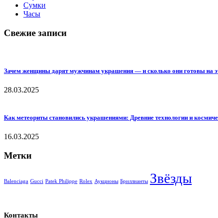
Сумки
Часы
Свежие записи
Зачем женщины дарят мужчинам украшения — и сколько они готовы на э
28.03.2025
Как метеориты становились украшениями: Древние технологии и космиче
16.03.2025
Метки
Звёзды
Balenciaga
Gucci
Patek Philippe
Rolex
Аукционы
Бриллианты
Контакты