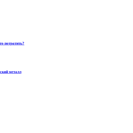
то потратить?
ский металл