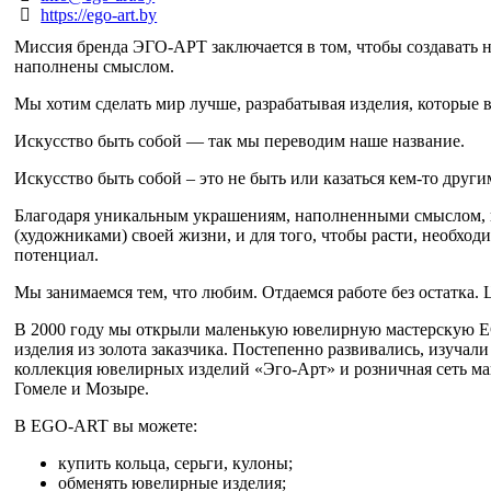
https://ego-art.by
Миссия бренда ЭГО-АРТ заключается в том, чтобы создавать н
наполнены смыслом.
Мы хотим сделать мир лучше, разрабатывая изделия, которые в
Искусство быть собой — так мы переводим наше название.
Искусство быть собой – это не быть или казаться кем-то друг
Благодаря уникальным украшениям, наполненными смыслом, н
(художниками) своей жизни, и для того, чтобы расти, необход
потенциал.
Мы занимаемся тем, что любим. Отдаемся работе без остатка.
В 2000 году мы открыли маленькую ювелирную мастерскую 
изделия из золота заказчика. Постепенно развивались, изучал
коллекция ювелирных изделий «Эго-Арт» и розничная сеть ма
Гомеле и Мозыре.
В EGO-ART вы можете:
купить кольца, серьги, кулоны;
обменять ювелирные изделия;