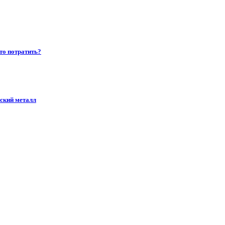
то потратить?
ский металл