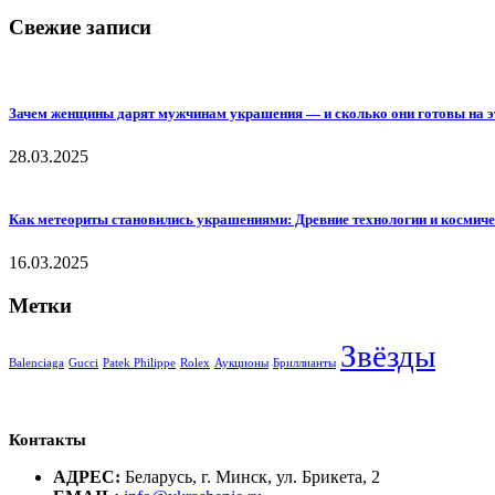
Свежие записи
Зачем женщины дарят мужчинам украшения — и сколько они готовы на э
28.03.2025
Как метеориты становились украшениями: Древние технологии и космиче
16.03.2025
Метки
Звёзды
Balenciaga
Gucci
Patek Philippe
Rolex
Аукционы
Бриллианты
Контакты
АДРЕС:
Беларусь, г. Минск, ул. Брикета, 2