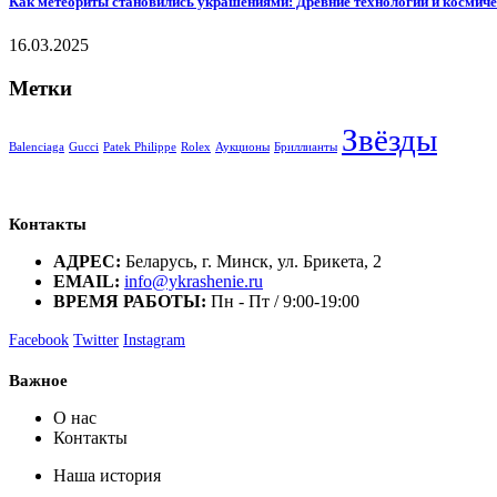
Как метеориты становились украшениями: Древние технологии и космиче
16.03.2025
Метки
Звёзды
Balenciaga
Gucci
Patek Philippe
Rolex
Аукционы
Бриллианты
Контакты
АДРЕС:
Беларусь, г. Минск, ул. Брикета, 2
EMAIL:
info@ykrashenie.ru
ВРЕМЯ РАБОТЫ:
Пн - Пт / 9:00-19:00
Facebook
Twitter
Instagram
Важное
О нас
Контакты
Наша история